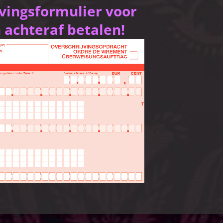
jvingsformulier voor
 achteraf betalen!