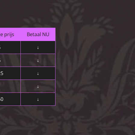
e prijs
Betaal NU
5
↓
5
↓
25
↓
↓
50
↓