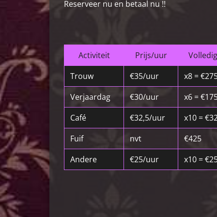
Reserveer nu en betaal nu !!
Activiteit
Prijs/uur
Volledig
Trouw
€35/uur
x8 = €27
Verjaardag
€30/uur
x6 = €17
Café
€32,5/uur
x10 = €3
Fuif
nvt
€425
Andere
€25/uur
x10 = €2