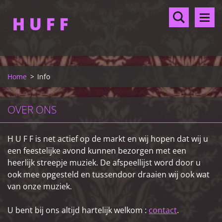
H U F F
Home
>
Info
OVER ONS
H U F F is net actief op de markt en wij hopen dat wij u
een feestelijke avond kunnen bezorgen met een
heerlijk streepje muziek. De afspeellijst word door u
ook mee opgesteld en tussendoor draaien wij ook wat
van onze muziek.
U bent bij ons altijd hartelijk welkom :
contact
.