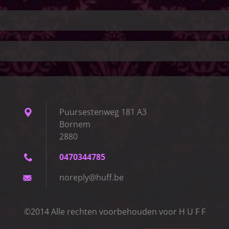
Puursestenweg 181 A3
Bornem
2880
0470344785
noreply@
huff.be
©2014 Alle rechten voorbehouden voor H U F F