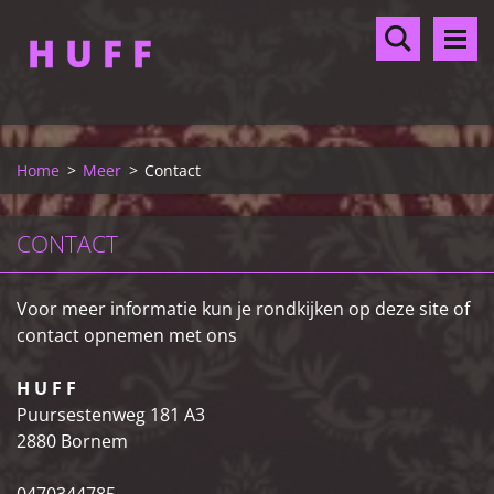
H U F F
Home
>
Meer
>
Contact
CONTACT
Voor meer informatie kun je rondkijken op deze site of
contact opnemen met ons
H U F F
Puursestenweg 181 A3
2880 Bornem