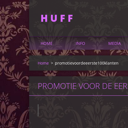
H U F F
HOME
INFO
MEDIA
Home
>
promotievoordeeerste100klanten
PROMOTIE VOOR DE EER